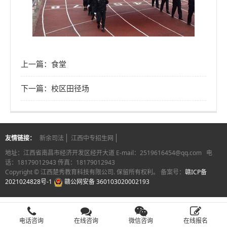
上一篇：食堂
下一篇：校区田径场
友情链接：
新余司法
江西中专招生网
地址：江西省南昌市经济开发区经开大道 E-mail：2519616454@qq.com 电
话：18179012943 传真：18179012943
Copyright © 江西楚秀教育科技有限公司. 保留所有权利。 备案号：
赣ICP备
2021024828号-1
赣公网安备 360103020002193
电话咨询
在线咨询
微信咨询
在线报名