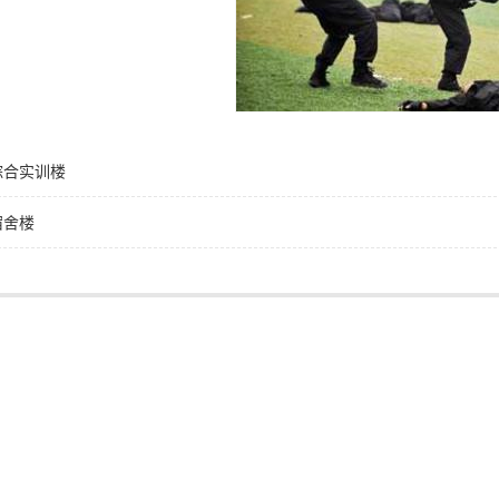
综合实训楼
宿舍楼