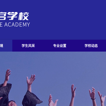
境
学生风采
专业设置
学校动态