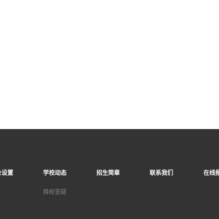
业设置
学校动态
招生简章
联系我们
在线
择校答疑