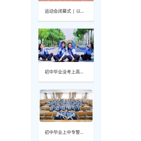
运动会闭幕式 | 以运动示青春，展新余司法警官学校风采
初中毕业没考上高中的出路
初中毕业上中专警察学校