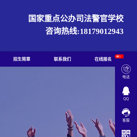
国家重点公办司法警官学校
咨询热线:18179012943
招生简章
联系我们
在线报名
电话
QQ
客服