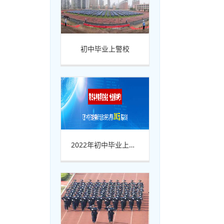
初中毕业上警校
2022年初中毕业上警校